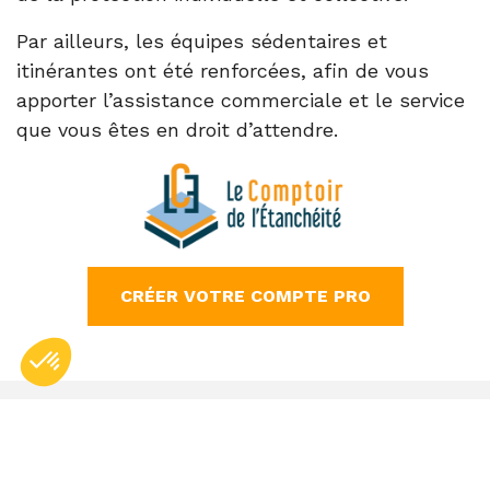
Par ailleurs, les équipes sédentaires et
itinérantes ont été renforcées, afin de vous
apporter l’assistance commerciale et le service
que vous êtes en droit d’attendre.
CRÉER VOTRE COMPTE PRO
Axeptio consent
Plateforme de Gestion du Consentement : Personnalisez vos Option
Conditions générales de vente
Données personnelles
Mentions légales
Notre plateforme vous permet d'adapter et de gérer vos paramètres de
Gestion des cookies