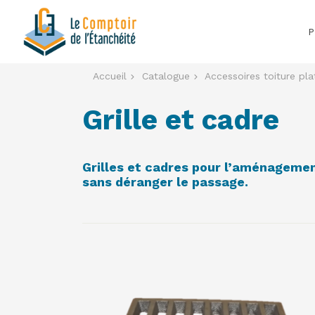
Aller
au
P
contenu
principal
Accueil
Catalogue
Accessoires toiture pla
Grille et cadre
VOIR LE PRODUIT
Grilles et cadres pour l’aménagemen
sans déranger le passage.