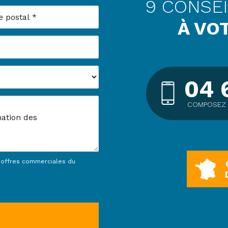
9 CONSE
postal
À VO
04 
COMPOSEZ 
t offres commerciales du