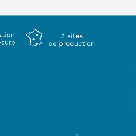
ation
3 sites
esure
de production