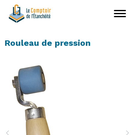
Aller
au
contenu
principal
Rouleau de pression