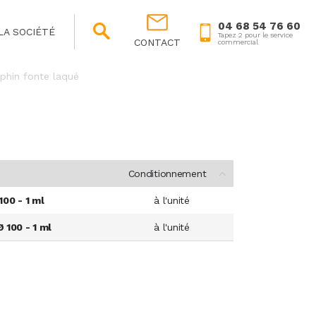
04 68 54 76 60
LA SOCIÉTÉ
Tapez 2 pour le service
CONTACT
commercial
phin fonte laqué
Conditionnement
100 - 1 ml
à l'unité
 100 - 1 ml
à l'unité