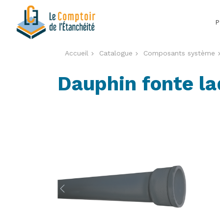
Aller
au
P
contenu
principal
Accueil
Catalogue
Composants système
Dauphin fonte l