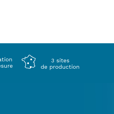
ation
3 sites
esure
de production