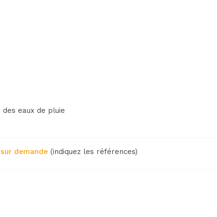
n des eaux de pluie
L
sur demande
(indiquez les références)
VOIR LE PRODUIT
VOIR LE PRODUIT