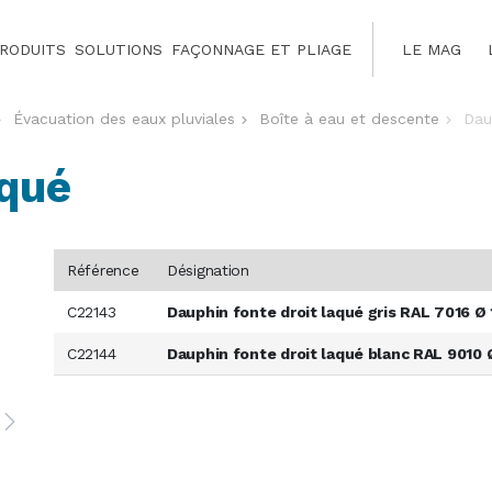
RODUITS
SOLUTIONS
FAÇONNAGE ET PLIAGE
LE MAG
Évacuation des eaux pluviales
Boîte à eau et descente
Dau
aqué
Référence
Désignation
C22143
Dauphin fonte droit laqué gris RAL 7016 Ø 
C22144
Dauphin fonte droit laqué blanc RAL 9010 Ø