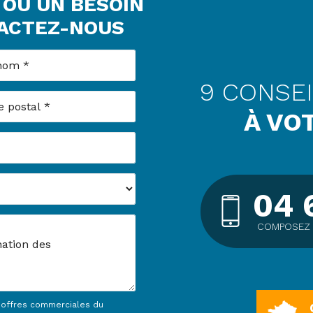
 OU UN BESOIN
TACTEZ-NOUS
om
9 CONSE
postal
À VO
04 
COMPOSEZ 
t offres commerciales du