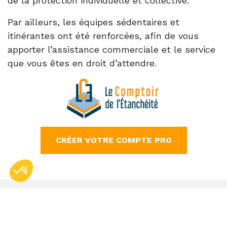
de la protection individuelle et collective.
Par ailleurs, les équipes sédentaires et
itinérantes ont été renforcées, afin de vous
apporter l’assistance commerciale et le service
que vous êtes en droit d’attendre.
CRÉER VOTRE COMPTE PRO
Axeptio consent
Plateforme de Gestion du Consentement : Personnalisez vos Option
Conditions générales de vente
Données personnelles
Mentions légales
Notre plateforme vous permet d'adapter et de gérer vos paramètres de
Gestion des cookies